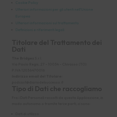
Cookie Policy
Ulteriori informazioni per gli utenti nell'Unione
Europea
Ulteriori informazioni sul trattamento
Definizioni e riferimenti legali
Titolare del Trattamento dei
Dati
The Bridges
S.r.l.
Via Paolo Regis, 27 - 10034 - Chivasso (TO)
P.IVA 12036470016
Indirizzo email del Titolare:
podcast@diariodelsuccesso.it
Tipo di Dati che raccogliamo
Fra i Dati Personali raccolti da questa Applicazione, in
modo autonomo o tramite terze parti, ci sono:
Dati di utilizzo