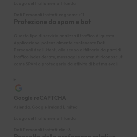
Luogo del trattamento:
Irlanda
Dati Personali trattati:
cognome +11
Protezione da spam e bot
Questo tipo di servizio analizza il traffico di questa
Applicazione, potenzialmente contenente Dati
Personali degli Utenti, allo scopo di filtrarlo da parti di
traffico indesiderate, messaggi e contenuti riconosciuti
come SPAM o proteggerlo da attività di bot malevoli.
Google reCAPTCHA
Azienda:
Google Ireland Limited
Luogo del trattamento:
Irlanda
Dati Personali trattati:
clic +8
Raccolta delle preferenze relative