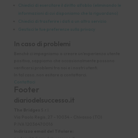
Chiedici di esercitare il diritto all'oblio (eliminando le
informazioni di cui disponiamo che la riguardano)
Chiedici di trasferire i dati a un altro servizio
Gestisci le tue preferenze sulla privacy
In caso di problemi
Benché ci impegniamo a creare un'esperienza utente
positiva, sappiamo che occasionalmente possono
verificarsi problemi tra noi e i nostri utenti.
In tal caso, non esitare a contattarci.
Contattaci
Footer
diariodelsuccesso.it
The Bridges
S.r.l.
Via Paolo Regis, 27 - 10034 - Chivasso (TO)
P.IVA 12036470016
Indirizzo email del Titolare: