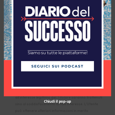
Ulteriori informazioni sul tempo di
conservazione
Se non diversamente indicato in questo documento, i
Dati Personali sono trattati e conservati per il tempo
richiesto dalla finalità per la quale sono stati raccolti e
potrebbero essere conservati per un periodo più
lungo a causa di eventuali obbligazioni legali o sulla
base del consenso degli Utenti.
Siamo su tutte le piattaforme!
Pertanto:
I Dati Personali raccolti per scopi collegati
SEGUICI SUI PODCAST
all’esecuzione di un contratto tra il Titolare e l’Utente
saranno trattenuti sino a quando sia completata
l’esecuzione di tale contratto.
I Dati Personali raccolti per finalità riconducibili
all’interesse legittimo del Titolare saranno trattenuti
Chiudi il pop-up
sino al soddisfacimento di tale interesse. L’Utente
può ottenere ulteriori informazioni in merito